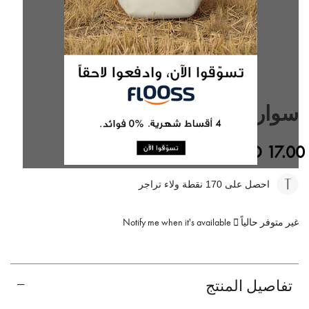
تخطي
إلى
سوار فاشن
بداية
معرض
الصور
BHD 17.00
BHD 35.00
احصل على 170
نقطة ولاء تراجر
غير متوفر حالياً
Notify me when it's available
تفاصيل المنتج