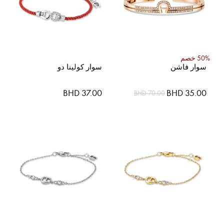
50% خصم
سوار فاشن
سوار كولينا دو
السعر
BHD 37.00
BHD 35.00
BHD 70.00
الخاص