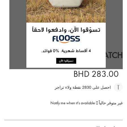
تخطي
إلى
FERMO WATCH
بداية
معرض
الصور
BHD 283.00
احصل على 2830
نقطة ولاء تراجر
غير متوفر حالياً
Notify me when it's available