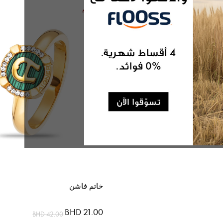
التنازلي
50% خصم
خاتم فاشن
BHD 21.00
BHD 42.00