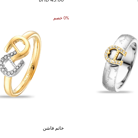
0% خصم
خاتم فاشن