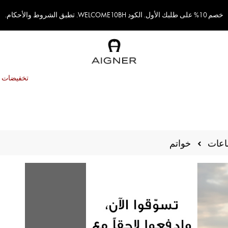
خصم 10% على طلبك الأول. الكود WELCOME10BH. تطبق الشروط والأحكام.
تخفيضات
خواتم
اعات
تحديد
الاتجاه