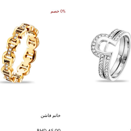
0% خصم
خاتم فاشن
BHD 45.00