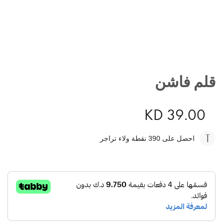
تخطي
إلى
قلم فاشن
بداية
معرض
الصور
KD 39.00
احصل على 390
نقطة ولاء تراجر