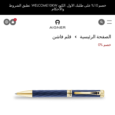
خصم 10% على طلبك الأول. الكود WELCOME10KW. تطبق الشروط
والأحكام.
اللغة
0
search
المنتج
الصفحة الرئيسية
قلم فاشن
انتقل
0% خصم
إلى
النهاية
معرض
الصور