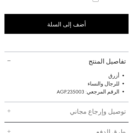
أضف إلى السلة
تفاصيل المنتج
• أزرق
• للرجال والنساء
• الرقم المرجعي: AGP.235003
توصيل وإرجاع مجاني
طرق الدفع