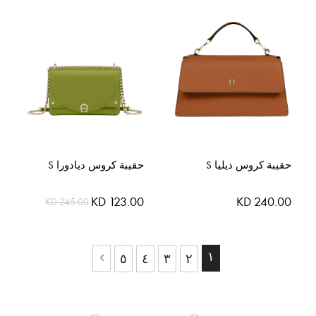
حقيبة كروس ديليا S
حقيبة كروس ديادورا S
السعر
KD 240.00
KD 123.00
KD 245.00
الخاص
حقيبة
حاليا انت تقرأ الصفحة
١
حقيبة
حقيبة
حقيبة
حقيبة
٥
٤
٣
٢
حقيبة
التالي