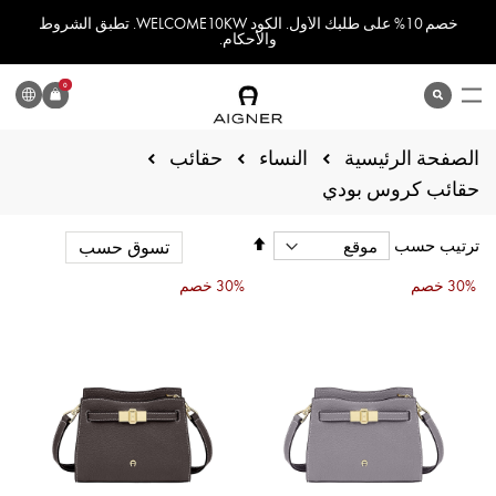
خصم 10% على طلبك الأول. الكود WELCOME10KW. تطبق الشروط
والأحكام.
اللغة
0
search
المنتج
الصفحة الرئيسية
النساء
حقائب
حقائب كروس بودي
تحديد
ترتيب حسب
تسوق حسب
الاتجاه
التنازلي
30% خصم
30% خصم