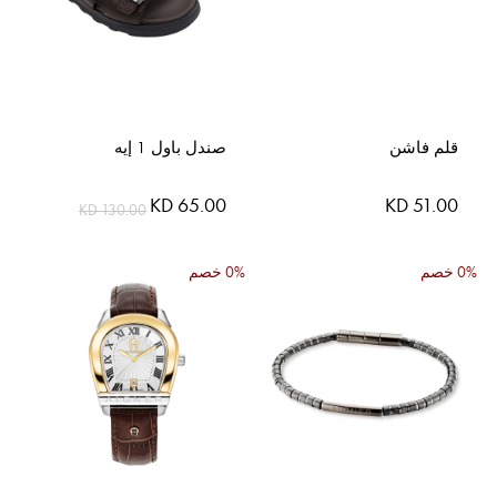
قلم فاشن
صندل باول 1 إيه
KD 65.00
KD 51.00
KD 130.00
0% خصم
0% خصم