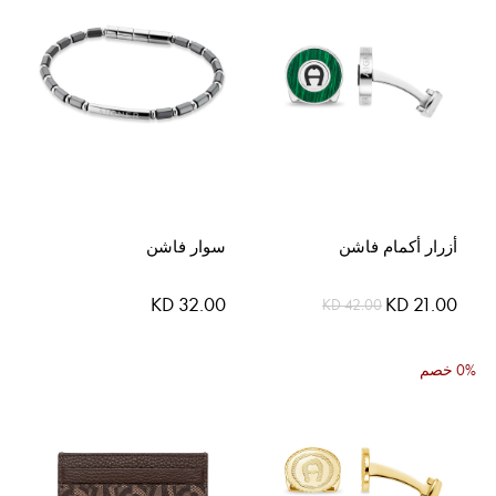
أزرار أكمام فاشن
سوار فاشن
السعر
KD 32.00
KD 21.00
KD 42.00
الخاص
0% خصم