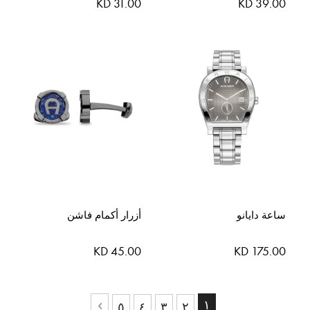
KD 31.00
KD 39.00
ساعة دايانو
أزرار أكمام فاشن
KD 45.00
KD 175.00
حقيبة
حاليا انت تقرأ الصفحة
١
حقيبة
حقيبة
حقيبة
حقيبة
٥
٤
٣
٢