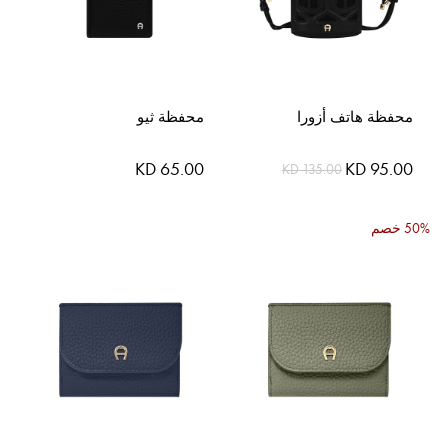
محفظة هاتف أزورا
محفظة ثيو
السعر
KD 65.00
KD 95.00
KD 135.00
الخاص
50% خصم