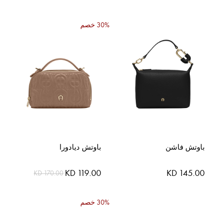
30% خصم
باوتش فاشن
باوتش ديادورا
السعر
KD 145.00
KD 119.00
KD 170.00
الخاص
30% خصم