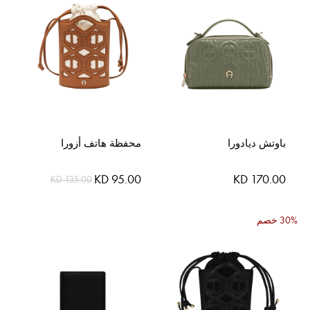
باوتش ديادورا
محفظة هاتف أزورا
السعر
KD 170.00
KD 95.00
KD 135.00
الخاص
30% خصم