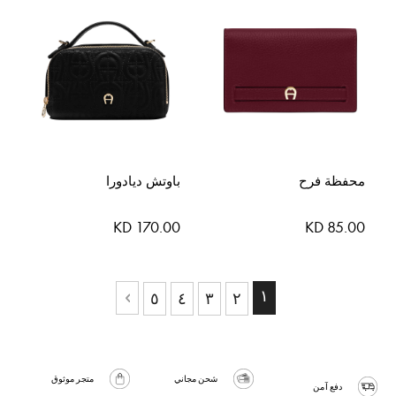
محفظة فرح
باوتش ديادورا
KD 170.00
KD 85.00
حقيبة
حاليا انت تقرأ الصفحة
١
حقيبة
حقيبة
حقيبة
حقيبة
٥
٤
٣
٢
حقيبة
التالي