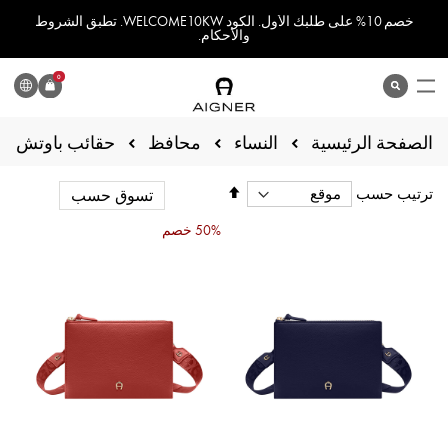
خصم 10% على طلبك الأول. الكود WELCOME10KW. تطبق الشروط
والأحكام.
اللغة
0
search
المنتج
الصفحة الرئيسية
حقائب باوتش
النساء
محافظ
تحديد
ترتيب حسب
تسوق حسب
الاتجاه
التنازلي
50% خصم