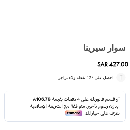
تخطي
إلى
سوار سيرينا
بداية
معرض
الصور
SAR 427.00
احصل على 427
نقطة ولاء تراجر