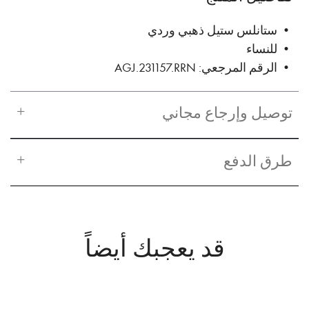
• ستانلس ستيل ذهبي وردي
• للنساء
• الرقم المرجعي: AGJ.231157.RRN
توصيل وإرجاع مجاني
طرق الدفع
قد يعجبك أيضاً