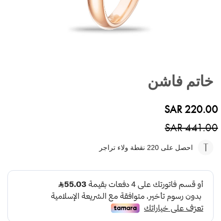
تخطي
إلى
خاتم فاشن
بداية
معرض
الصور
SAR 220.00
SAR 441.00
احصل على 220
نقطة ولاء تراجر