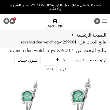
خصم 10% على طلبك الأول. الكود WELCOME10SA. تطبق الشروط
والأحكام.
اللغة
0
search
المنتج
الصفحة الرئيسية
نتائج البحث عن: 'ravenna due watch agw 259001'
نتائج البحث عن: 'ravenna due watch agw 259001'
تحديد
ترتيب حسب
تسوق حسب
الاتجاه
التنازلي
عرض