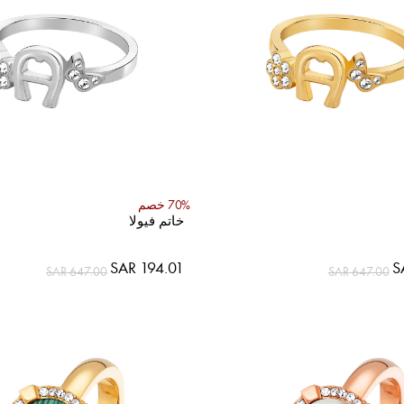
70% خصم
خاتم فيولا
SAR 194.01
S
SAR 647.00
SAR 647.00