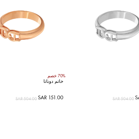
70% خصم
خاتم دوناتا
SAR 151.00
S
SAR 504.00
SAR 504.00