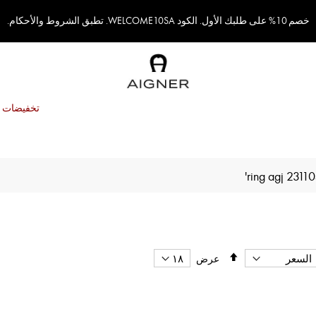
خصم 10% على طلبك الأول. الكود WELCOME10SA. تطبق الشروط والأحكام.
تخفيضات
تحديد
عرض
الاتجاه
التنازلي