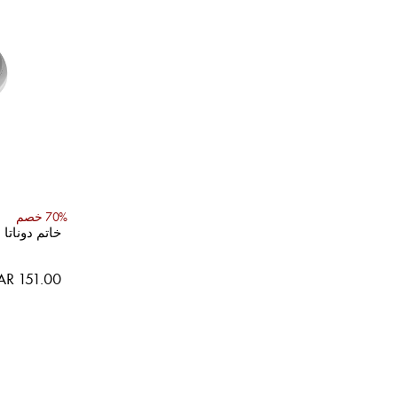
70% خصم
خاتم دوناتا
AR 151.00