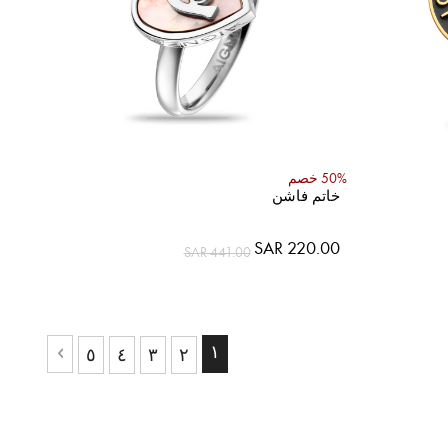
50% خصم
خاتم فاشن
SAR 220.00
SAR 441.00
حقيبة
رأ الصفحة
١
بة
حقيبة
حقيبة
٥
٤
٣
٢
حقيبة
التالي