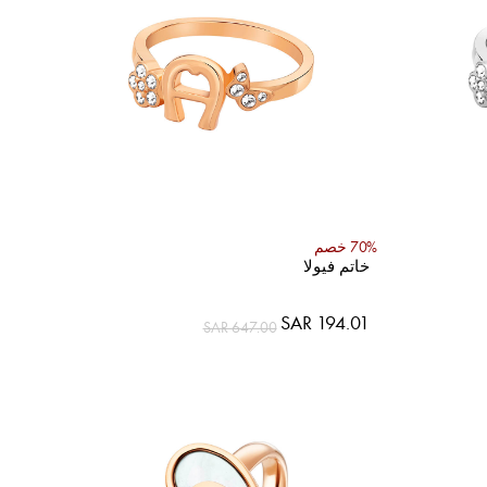
70% خصم
خاتم فيولا
SAR 194.01
SAR 647.00