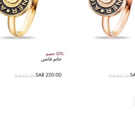
50% خصم
خاتم فاشن
SAR 220.00
SA
SAR 441.00
SAR 441.00
حاليا انت تق
حقيبة
حقي