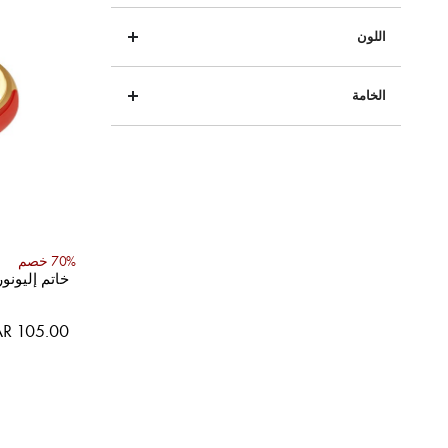
اللون
الخامة
70% خصم
خاتم إليونور
السعر
R 105.00
الخاص