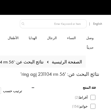
السعودية
النساء
الرجال
الهدايا
الأطفال
الصفحة الرئيسية
نتائج البحث عن: 'ring agj 231104 rrn 56'
نتائج البحث عن: 'ring agj 231104 rrn 56'
فئة المنتج
ترتيب حسب
المنتج
أقراط
2
المنتج
خواتم
156