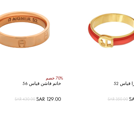
70% خصم
ا قياس 52
خاتم فاشن قياس 56
السعر
SAR 129.00
SA
SAR 430.00
SAR 350.00
الخاص