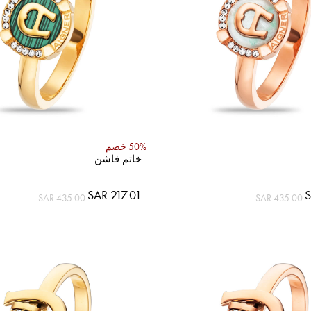
50% خصم
خاتم فاشن
SAR 217.01
S
SAR 435.00
SAR 435.00