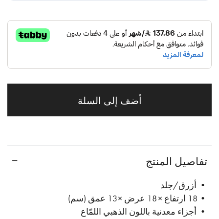
أضف إلى السلة
تفاصيل المنتج
• أزرق/جلد
• 18 ارتفاع × 18 عرض × 13 عمق (سم)
• أجزاء معدنية باللون الذهبي اللمّاع