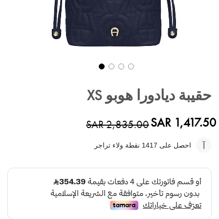
تخطي
إلى
حقيبة ديادورا هوبو XS
بداية
معرض
الصور
SAR 1,417.50
SAR 2,835.00
احصل على 1417
نقطة ولاء تراجر