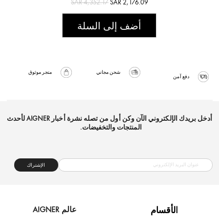
SAR 4,352.17
SAR 2,176.09
أضف إلى السلة
شحن مجاني
متجر موثوق
دفع آمن