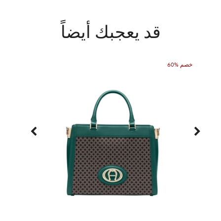
قد يعجبك أيضاً
60% خصم