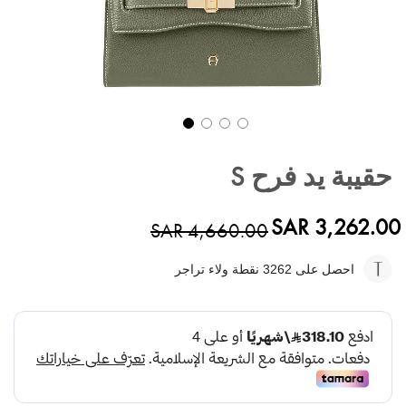
تخطي
إلى
حقيبة يد فرح S
بداية
معرض
الصور
SAR 3,262.00
SAR 4,660.00
احصل على 3262
نقطة ولاء تراجر