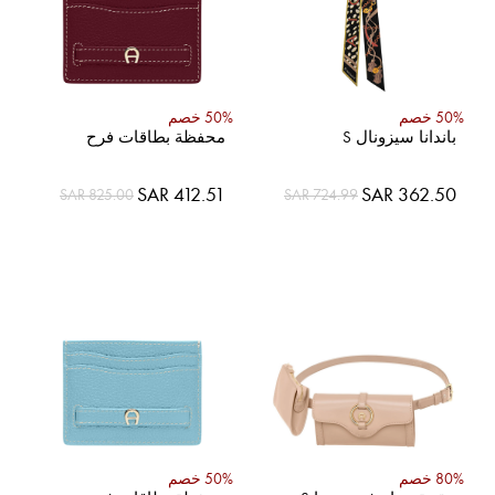
50% خصم
50% خصم
باندانا سيزونال S
محفظة بطاقات فرح
السعر
السعر
SAR 412.51
SAR 362.50
SAR 825.00
SAR 724.99
الخاص
الخاص
80% خصم
50% خصم