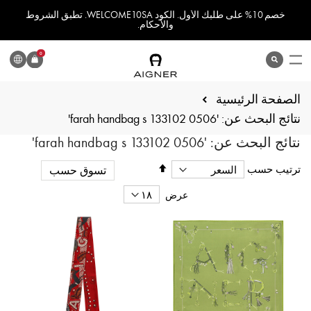
خصم 10% على طلبك الأول. الكود WELCOME10SA. تطبق الشروط
والأحكام.
اللغة
0
search
المنتج
الصفحة الرئيسية
نتائج البحث عن: 'farah handbag s 133102 0506'
نتائج البحث عن: 'farah handbag s 133102 0506'
تحديد
ترتيب حسب
تسوق حسب
الاتجاه
التنازلي
عرض