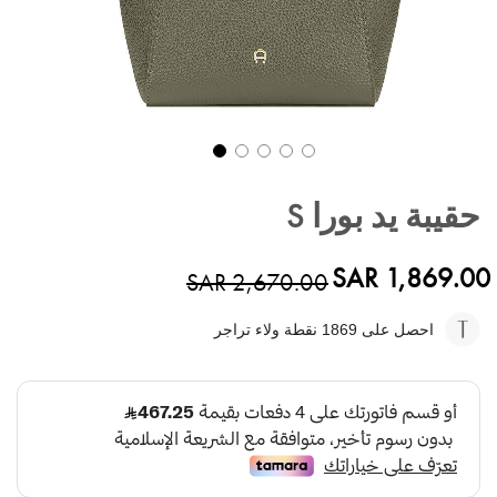
تخطي
إلى
حقيبة يد بورا S
بداية
معرض
الصور
SAR 1,869.00
SAR 2,670.00
احصل على 1869
نقطة ولاء تراجر