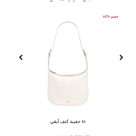
60% خصم
حقيبة كتف آيڤي M