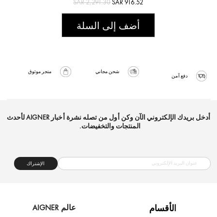
SAR 2,291.30
SAR 916.52
أضف إلى السلة
شحن مجاني
متجر موثوق
دفع آمن