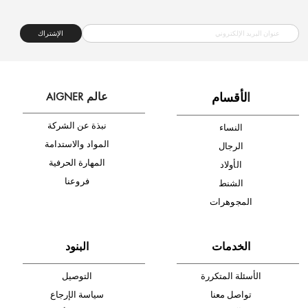
شحن مجاني
متجر موثوق
دفع آمن
أدخل بريدك الإلكتروني الآن وكن أول من تصله نشرة أخبار AIGNER لأحدث
المنتجات والتخفيضات.
الإشتراك
ا
لأقسام
عالم AIGNER
نبذة عن الشركة
النساء
المواد والاستدامة
الرجال