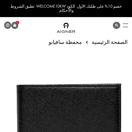
خصم 10% على طلبك الأول. الكود WELCOME10KW. تطبق الشروط
والأحكام.
اللغة
0
search
المنتج
الصفحة الرئيسية
محفظة سافيانو
انتقل
إلى
النهاية
معرض
الصور