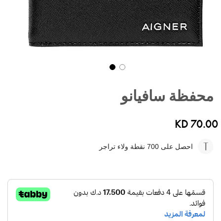
تخطي
إلى
محفظة سافيانو
بداية
معرض
الصور
KD 70.00
احصل على 700
نقطة ولاء تراجر